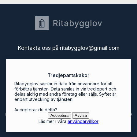
Kontakta oss på ritabygglov@gmail.com
Startsidan
Tredjepartskakor
Användarguide
Användarvillkor
Ritabygglov samlar in data från användare för att
Bygglov i Sveriges kommuner
förbättra tjänsten. Data samlas in via tredjepart och
delas aldrig med andra företag eller säljs. Syftet är
Ritabygglovs blogg
enbart utveckling av tjänsten.
Accepterar du detta?
Ritabygglov är en tjänst från Svenska Mjukvarukontoret AB
Acceptera
Avvisa
Läs mer i våra
användarvillkor
© ritabygglov.se 2026