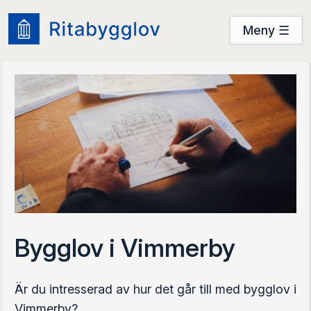
Meny ☰
Användarguide
Startsidan
Prova nu
Prova nu
Logga in
Bygglov i Vimmerby
Är du intresserad av hur det går till med bygglov i
Vimmerby?