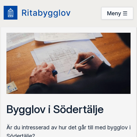
Meny ☰
Användarguide
Startsidan
Prova nu
Prova nu
Logga in
Bygglov i Södertälje
Är du intresserad av hur det går till med bygglov i
Södertälje?