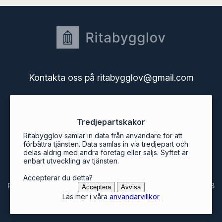
Kontakta oss på ritabygglov@gmail.com
Startsidan
Tredjepartskakor
Användarguide
Användarvillkor
Ritabygglov samlar in data från användare för att
Bygglov i Sveriges kommuner
förbättra tjänsten. Data samlas in via tredjepart och
delas aldrig med andra företag eller säljs. Syftet är
Ritabygglovs blogg
enbart utveckling av tjänsten.
Accepterar du detta?
Ritabygglov är en tjänst från Svenska Mjukvarukontoret AB
Acceptera
Avvisa
Läs mer i våra
användarvillkor
© ritabygglov.se 2026