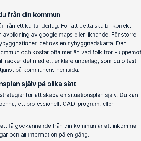
 du från din kommun
r från ett kartunderlag. För att detta ska bli korrekt
 avbildning av google maps eller liknande. För större
nybyggnationer, behövs en nybyggnadskarta. Den
 kommun och kostar ofta mer än vad folk tror - uppemo
fall räcker det med ett enklare underlag, som du oftast
e-tjänst på kommunens hemsida.
splan själv på olika sätt
strategier för att skapa en situationsplan själv. Du kan
enna, ett professionellt CAD-program, eller
 att få godkännande från din kommun är att inkomma
ar och all information på en gång.