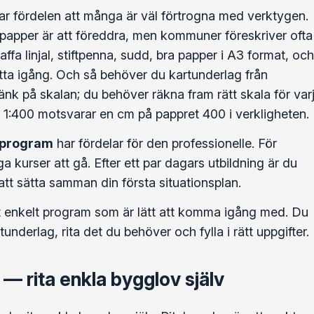
r fördelen att många är väl förtrogna med verktygen.
 papper är att föreddra, men kommuner föreskriver ofta
kaffa linjal, stiftpenna, sudd, bra papper i A3 format, och
ätta igång. Och så behöver du kartunderlag från
tänk på skalan; du behöver räkna fram rätt skala för var
la 1:400 motsvarar en cm på pappret 400 i verkligheten.
-program
har fördelar för den professionelle. För
 kurser att gå. Efter ett par dagars utbildning är du
tt sätta samman din första situationsplan.
t enkelt program som är lätt att komma igång med. Du
tunderlag, rita det du behöver och fylla i rätt uppgifter.
 — rita enkla bygglov själv