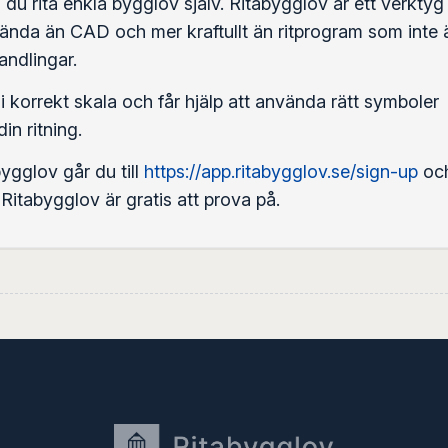
u rita enkla bygglov själv. Ritabygglov är ett verktyg
vända än CAD och mer kraftullt än ritprogram som inte 
ndlingar.
 i korrekt skala och får hjälp att använda rätt symboler
in ritning.
ygglov går du till
https://app.ritabygglov.se/sign-up
oc
. Ritabygglov är gratis att prova på.