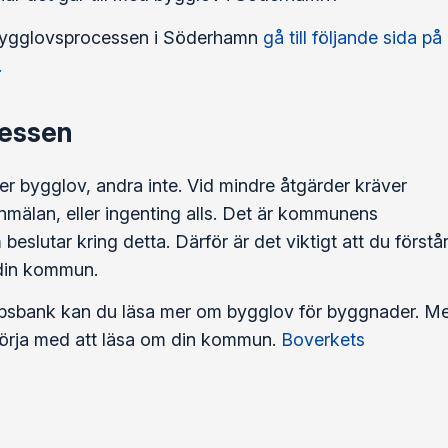
 bygglovsprocessen i Söderhamn
gå till följande sida på
.
essen
r bygglov, andra inte. Vid mindre åtgärder kräver
lan, eller ingenting alls. Det är kommunens
lutar kring detta. Därför är det viktigt att du förstå
 din kommun.
psbank kan du läsa mer om bygglov för byggnader. M
t börja med att läsa om din kommun.
Boverkets