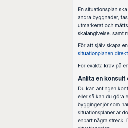
En situationsplan ska
andra byggnader, fast
utmarkerat och måttsa
skalangivelse, samt 
För att själv skapa en
situationplanen direkt
För exakta krav på e
Anlita en konsult e
Du kan antingen kontr
eller så kan du göra e
byggingenjör som har 
situationsplaner är d
enbart några streck. 