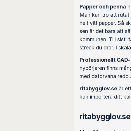
Papper och penna
ha
Man kan tro att rutat
helt vitt papper. Så s
sen är det bara att s
kommunen. Till sist, 
streck du drar. I ska
Professionellt CAD
nybörjaren finns många
med datorvana redo a
ritabygglov.se
är et
kan importera ditt kar
ritabygglov.se