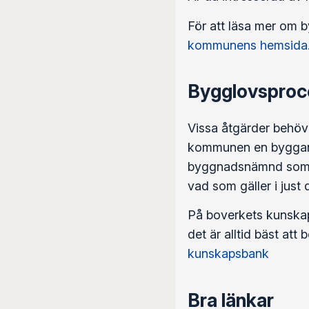
För att läsa mer om
kommunens hemsida
Bygglovsproc
Vissa åtgärder behöve
kommunen en bygganmä
byggnadsnämnd som bes
vad som gäller i just
På boverkets kunska
det är alltid bäst at
kunskapsbank
Bra länkar