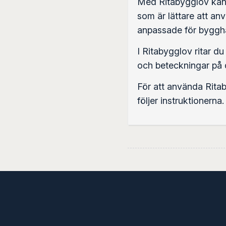
Med Ritabygglov kan d
som är lättare att an
anpassade för byggha
I Ritabygglov ritar du
och beteckningar på d
För att använda Ritab
följer instruktionerna