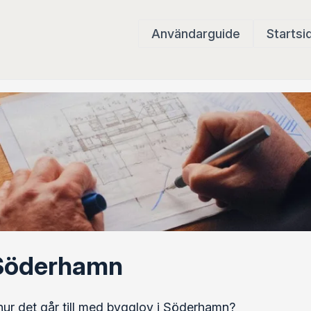
Användarguide
Startsi
 Söderhamn
hur det går till med bygglov i Söderhamn?