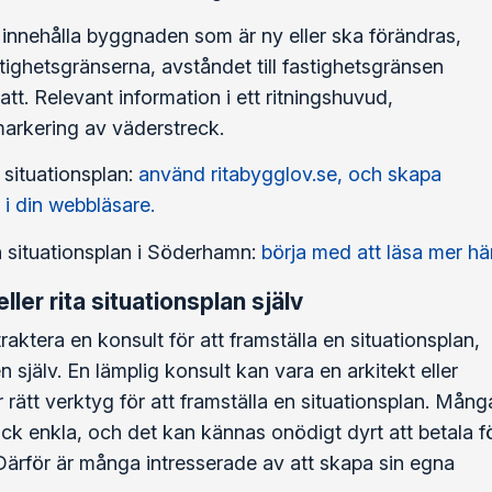
 innehålla byggnaden som är ny eller ska förändras,
ighetsgränserna, avståndet till fastighetsgränsen
tt. Relevant information i ett ritningshuvud,
markering av väderstreck.
 situationsplan:
använd ritabygglov.se, och skapa
 i din webbläsare.
n situationsplan i Söderhamn:
börja med att läsa mer hä
ller rita situationsplan själv
aktera en konsult för att framställa en situationsplan,
n själv. En lämplig konsult kan vara en arkitekt eller
rätt verktyg för att framställa en situationsplan. Mång
ock enkla, och det kan kännas onödigt dyrt att betala f
Därför är många intresserade av att skapa sin egna