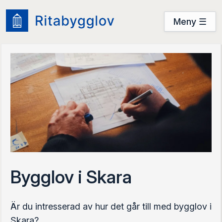
Meny ☰
Användarguide
Startsidan
Prova nu
Prova nu
Logga in
Bygglov i Skara
Är du intresserad av hur det går till med bygglov i
Skara?