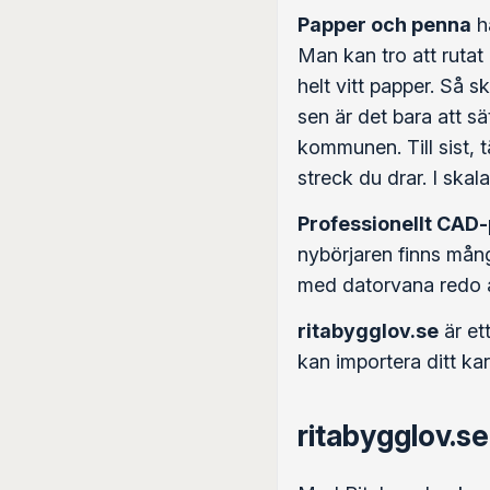
Papper och penna
ha
Man kan tro att rutat
helt vitt papper. Så s
sen är det bara att s
kommunen. Till sist, 
streck du drar. I ska
Professionellt CAD
nybörjaren finns många
med datorvana redo a
ritabygglov.se
är et
kan importera ditt kar
ritabygglov.se