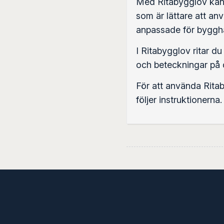
Med Ritabygglov kan d
som är lättare att an
anpassade för byggha
I Ritabygglov ritar du
och beteckningar på d
För att använda Ritab
följer instruktionerna