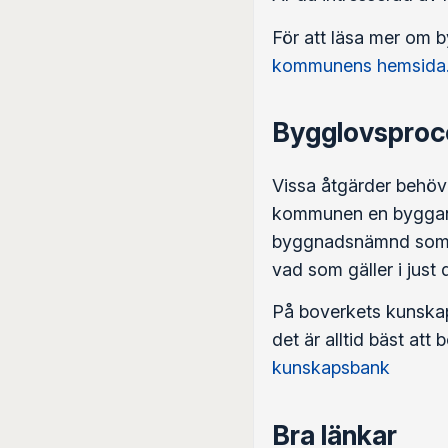
För att läsa mer om 
kommunens hemsida
Bygglovsproc
Vissa åtgärder behöve
kommunen en bygganmä
byggnadsnämnd som bes
vad som gäller i just
På boverkets kunska
det är alltid bäst at
kunskapsbank
Bra länkar