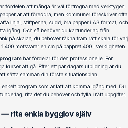
r fördelen att många är väl förtrogna med verktygen.
 papper är att föreddra, men kommuner föreskriver ofta
kaffa linjal, stiftpenna, sudd, bra papper i A3 format, och
ätta igång. Och så behöver du kartunderlag från
tänk på skalan; du behöver räkna fram rätt skala för var
la 1:400 motsvarar en cm på pappret 400 i verkligheten.
-program
har fördelar för den professionelle. För
 kurser att gå. Efter ett par dagars utbildning är du
tt sätta samman din första situationsplan.
t enkelt program som är lätt att komma igång med. Du
tunderlag, rita det du behöver och fylla i rätt uppgifter.
 — rita enkla bygglov själv