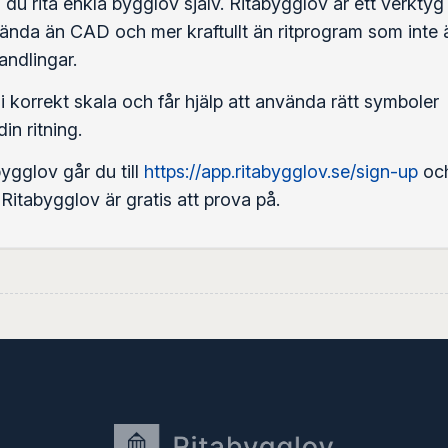
u rita enkla bygglov själv. Ritabygglov är ett verktyg
vända än CAD och mer kraftullt än ritprogram som inte 
ndlingar.
 i korrekt skala och får hjälp att använda rätt symboler
in ritning.
ygglov går du till
https://app.ritabygglov.se/sign-up
oc
. Ritabygglov är gratis att prova på.