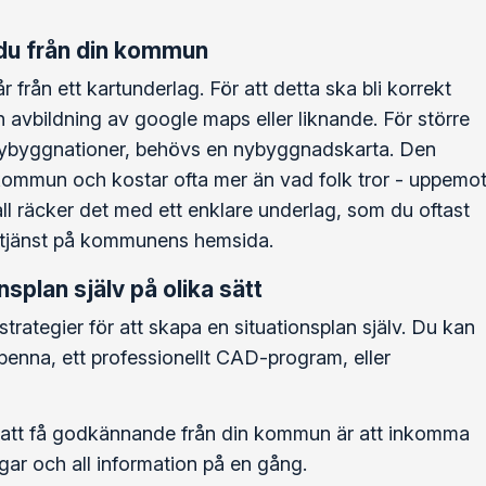
 du från din kommun
r från ett kartunderlag. För att detta ska bli korrekt
 avbildning av google maps eller liknande. För större
nybyggnationer, behövs en nybyggnadskarta. Den
 kommun och kostar ofta mer än vad folk tror - uppemo
fall räcker det med ett enklare underlag, som du oftast
e-tjänst på kommunens hemsida.
splan själv på olika sätt
strategier för att skapa en situationsplan själv. Du kan
enna, ett professionellt CAD-program, eller
 att få godkännande från din kommun är att inkomma
ar och all information på en gång.