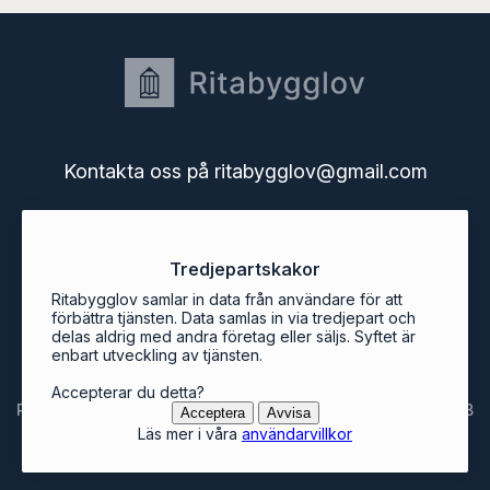
Kontakta oss på ritabygglov@gmail.com
Startsidan
Tredjepartskakor
Användarguide
Användarvillkor
Ritabygglov samlar in data från användare för att
Bygglov i Sveriges kommuner
förbättra tjänsten. Data samlas in via tredjepart och
delas aldrig med andra företag eller säljs. Syftet är
Ritabygglovs blogg
enbart utveckling av tjänsten.
Accepterar du detta?
Ritabygglov är en tjänst från Svenska Mjukvarukontoret AB
Acceptera
Avvisa
Läs mer i våra
användarvillkor
© ritabygglov.se 2026