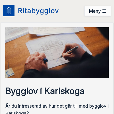
Meny ☰
Användarguide
Startsidan
Prova nu
Prova nu
Logga in
Bygglov i Karlskoga
Är du intresserad av hur det går till med bygglov i
Karlskoga?