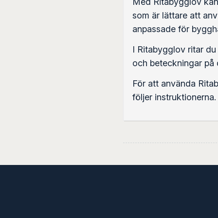
Med Ritabygglov kan d
som är lättare att an
anpassade för byggha
I Ritabygglov ritar du
och beteckningar på d
För att använda Ritab
följer instruktionerna