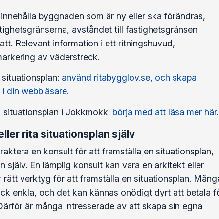
 innehålla byggnaden som är ny eller ska förändras,
ighetsgränserna, avståndet till fastighetsgränsen
tt. Relevant information i ett ritningshuvud,
markering av väderstreck.
 situationsplan:
använd ritabygglov.se, och skapa
 i din webbläsare.
n situationsplan i Jokkmokk:
börja med att läsa mer här
.
ller rita situationsplan själv
aktera en konsult för att framställa en situationsplan,
n själv. En lämplig konsult kan vara en arkitekt eller
rätt verktyg för att framställa en situationsplan. Mång
ock enkla, och det kan kännas onödigt dyrt att betala f
Därför är många intresserade av att skapa sin egna