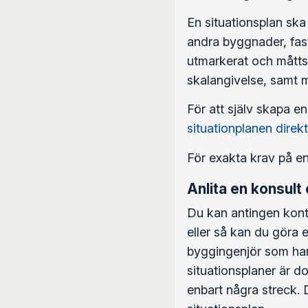
En situationsplan ska
andra byggnader, fast
utmarkerat och måttsa
skalangivelse, samt 
För att själv skapa en
situationplanen direkt
För exakta krav på e
Anlita en konsult e
Du kan antingen kontr
eller så kan du göra e
byggingenjör som har 
situationsplaner är d
enbart några streck. 