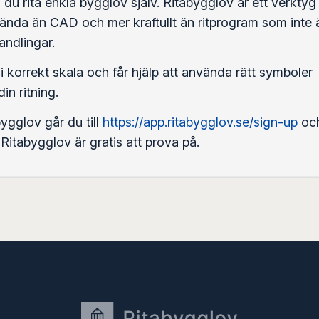
u rita enkla bygglov själv. Ritabygglov är ett verktyg
vända än CAD och mer kraftullt än ritprogram som inte 
ndlingar.
 i korrekt skala och får hjälp att använda rätt symboler
in ritning.
ygglov går du till
https://app.ritabygglov.se/sign-up
oc
. Ritabygglov är gratis att prova på.