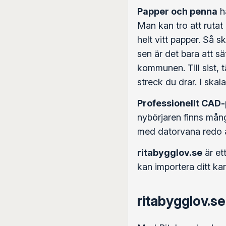
Papper och penna
ha
Man kan tro att rutat
helt vitt papper. Så s
sen är det bara att s
kommunen. Till sist, 
streck du drar. I ska
Professionellt CAD
nybörjaren finns många
med datorvana redo a
ritabygglov.se
är et
kan importera ditt kar
ritabygglov.se