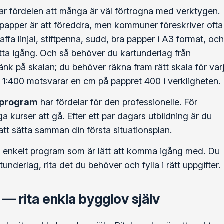
r fördelen att många är väl förtrogna med verktygen.
 papper är att föreddra, men kommuner föreskriver ofta
kaffa linjal, stiftpenna, sudd, bra papper i A3 format, och
ätta igång. Och så behöver du kartunderlag från
tänk på skalan; du behöver räkna fram rätt skala för var
la 1:400 motsvarar en cm på pappret 400 i verkligheten.
-program
har fördelar för den professionelle. För
 kurser att gå. Efter ett par dagars utbildning är du
tt sätta samman din första situationsplan.
t enkelt program som är lätt att komma igång med. Du
tunderlag, rita det du behöver och fylla i rätt uppgifter.
 — rita enkla bygglov själv