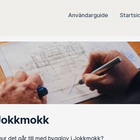
Användarguide
Startsi
 Jokkmokk
hur det går till med bygglov i Jokkmokk?