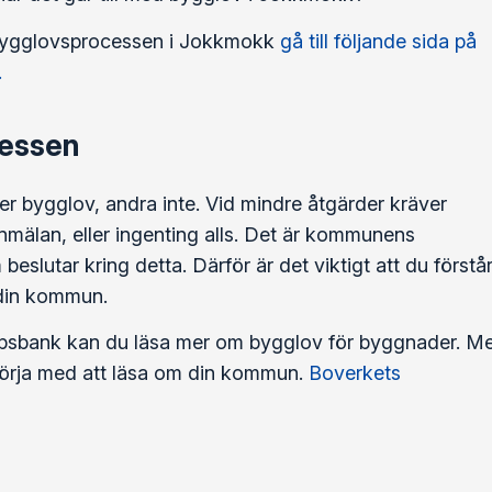
 bygglovsprocessen i Jokkmokk
gå till följande sida på
.
essen
r bygglov, andra inte. Vid mindre åtgärder kräver
lan, eller ingenting alls. Det är kommunens
lutar kring detta. Därför är det viktigt att du förstå
 din kommun.
psbank kan du läsa mer om bygglov för byggnader. M
t börja med att läsa om din kommun.
Boverkets