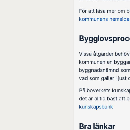
För att läsa mer om
kommunens hemsida
Bygglovsproc
Vissa åtgärder behöve
kommunen en bygganmä
byggnadsnämnd som bes
vad som gäller i just
På boverkets kunska
det är alltid bäst at
kunskapsbank
Bra länkar