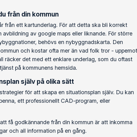
 du från din kommun
r från ett kartunderlag. För att detta ska bli korrekt
 avbildning av google maps eller liknande. För större
nybyggnationer, behövs en nybyggnadskarta. Den
 kommun och kostar ofta mer än vad folk tror - uppemo
fall räcker det med ett enklare underlag, som du oftast
e-tjänst på kommunens hemsida.
splan själv på olika sätt
strategier för att skapa en situationsplan själv. Du kan
enna, ett professionellt CAD-program, eller
 att få godkännande från din kommun är att inkomma
ar och all information på en gång.