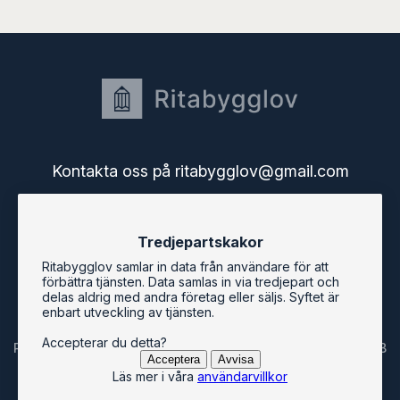
Kontakta oss på ritabygglov@gmail.com
Startsidan
Tredjepartskakor
Användarguide
Användarvillkor
Ritabygglov samlar in data från användare för att
Bygglov i Sveriges kommuner
förbättra tjänsten. Data samlas in via tredjepart och
Ritabygglovs blogg
delas aldrig med andra företag eller säljs. Syftet är
enbart utveckling av tjänsten.
Accepterar du detta?
Ritabygglov är en tjänst från Svenska Mjukvarukontoret AB
Acceptera
Avvisa
Läs mer i våra
användarvillkor
© ritabygglov.se 2026