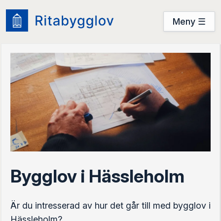
Meny ☰
Användarguide
Startsidan
Prova nu
Prova nu
Logga in
Bygglov i Hässleholm
Är du intresserad av hur det går till med bygglov i
Hässleholm?