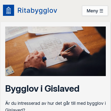
Meny ☰
Användarguide
Startsidan
Prova nu
Prova nu
Logga in
Bygglov i Gislaved
Är du intresserad av hur det går till med bygglov i
Gislaved?