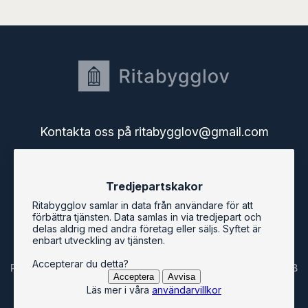
Kontakta oss på ritabygglov@gmail.com
Startsidan
Tredjepartskakor
Användarguide
Användarvillkor
Ritabygglov samlar in data från användare för att
Bygglov i Sveriges kommuner
förbättra tjänsten. Data samlas in via tredjepart och
Ritabygglovs blogg
delas aldrig med andra företag eller säljs. Syftet är
enbart utveckling av tjänsten.
Accepterar du detta?
Ritabygglov är en tjänst från Svenska Mjukvarukontoret AB
Acceptera
Avvisa
Läs mer i våra
användarvillkor
© ritabygglov.se 2026