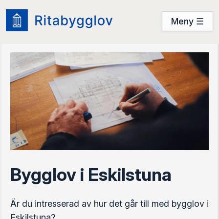
Meny ☰
Användarguide
Startsidan
Prova nu
Prova nu
Logga in
Bygglov i Eskilstuna
Är du intresserad av hur det går till med bygglov i
Eskilstuna?