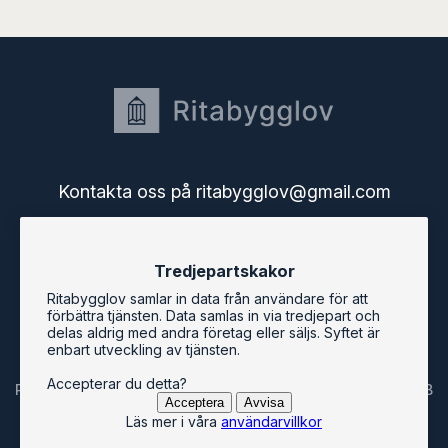
Kontakta oss på ritabygglov@gmail.com
Startsidan
Tredjepartskakor
Användarguide
Användarvillkor
Ritabygglov samlar in data från användare för att
Bygglov i Sveriges kommuner
förbättra tjänsten. Data samlas in via tredjepart och
Ritabygglovs blogg
delas aldrig med andra företag eller säljs. Syftet är
enbart utveckling av tjänsten.
Accepterar du detta?
Ritabygglov är en tjänst från Svenska Mjukvarukontoret AB
Acceptera
Avvisa
Läs mer i våra
användarvillkor
© ritabygglov.se 2026