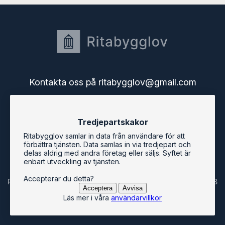
Kontakta oss på ritabygglov@gmail.com
Startsidan
Tredjepartskakor
Användarguide
Användarvillkor
Ritabygglov samlar in data från användare för att
Bygglov i Sveriges kommuner
förbättra tjänsten. Data samlas in via tredjepart och
Ritabygglovs blogg
delas aldrig med andra företag eller säljs. Syftet är
enbart utveckling av tjänsten.
Accepterar du detta?
Ritabygglov är en tjänst från Svenska Mjukvarukontoret AB
Acceptera
Avvisa
Läs mer i våra
användarvillkor
© ritabygglov.se 2026