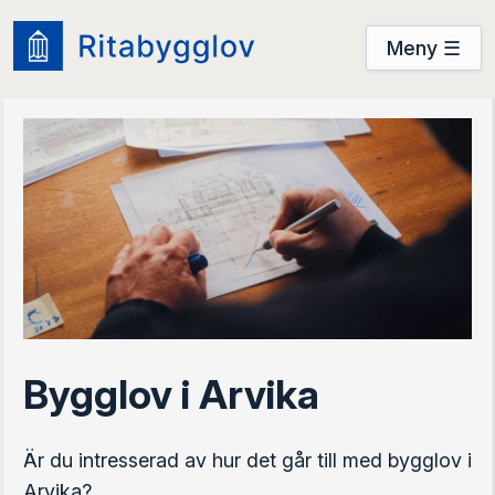
Meny ☰
Användarguide
Startsidan
Prova nu
Prova nu
Logga in
Bygglov i Arvika
Är du intresserad av hur det går till med bygglov i
Arvika?