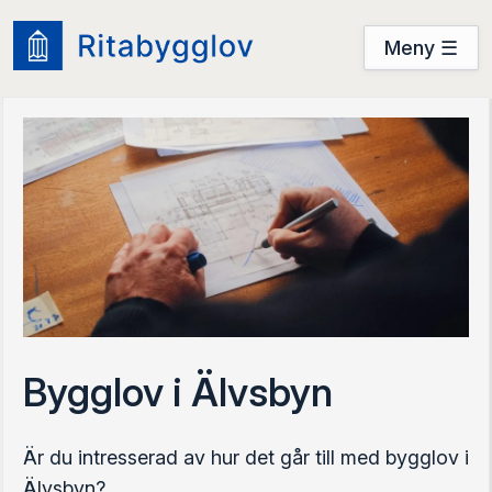
Meny ☰
Användarguide
Startsidan
Prova nu
Prova nu
Logga in
Bygglov i Älvsbyn
Är du intresserad av hur det går till med bygglov i
Älvsbyn?